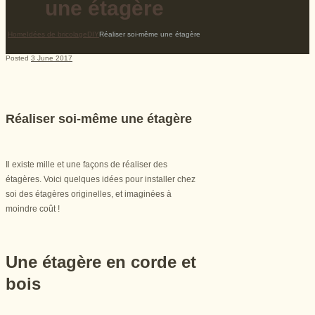
une étagère
Home
Idées de bricolage
DIY
Réaliser soi-même une étagère
Posted
3 June 2017
Réaliser soi-même une étagère
Il existe mille et une façons de réaliser des
étagères. Voici quelques idées pour installer chez
soi des étagères originelles, et imaginées à
moindre coût !
Une étagère en corde et
bois