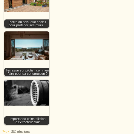
Pierre ou bois, que choisir
pour protéger ses murs…
Terrasse sur pilotis : comment
faire pour sa construction ?
Importance et installation
d’extracteur d'air
Tags:
DIY
,
étagères