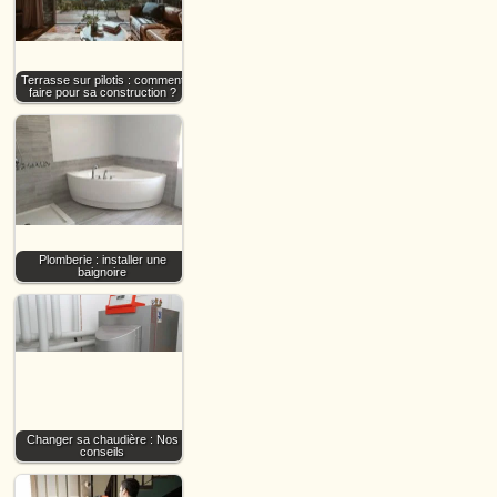
Terrasse sur pilotis : comment
faire pour sa construction ?
Plomberie : installer une
baignoire
Changer sa chaudière : Nos
conseils