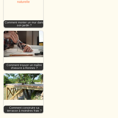
Comment monter un mur dans
son jardin ?
Comment trouver un maître
d'oeuvre à Rennes ?
Comment construire sa
terrasse à moindres frais ?