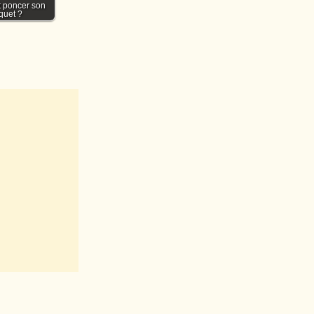
poncer son
quet ?