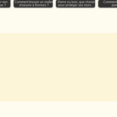
r son
Comment trouver un maître
Pierre ou bois, que choisir
Comment 
ue ?
d'oeuvre à Rennes ?
pour protéger ses murs…
par