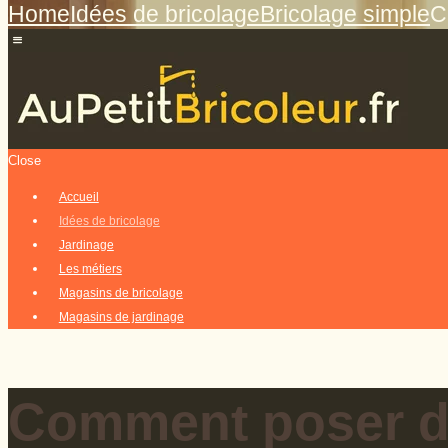
Home
Idées de bricolage
Bricolage simple
C
Close
Accueil
Idées de bricolage
Jardinage
Les métiers
Magasins de bricolage
Magasins de jardinage
Comment poser du