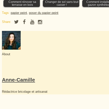
Comment rénover sa
Changer de sol sans tout
Comment installe
terrasse en bois
casser !
gazon synthétiq
Tags:
papier peint
,
poser du papier peint
Share:
About
Anne-Camille
Rédactrice bricolage et artisanat