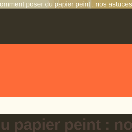
omment poser du papier peint : nos astuces
 papier peint : n