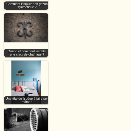
Comment installer son gazon
synthétique ?
Quand et comment installer
une croix de chaînage ?
Une tête de lit déco à faire soi-
même !