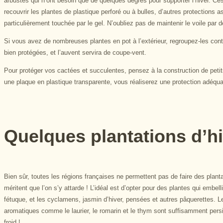
arbustes qui n’ont besoin que de quelques degrés pour supporter l’hiver. Ces 
recouvrir les plantes de plastique perforé ou à bulles, d’autres protection
particulièrement touchée par le gel. N’oubliez pas de maintenir le voile par 
Si vous avez de nombreuses plantes en pot à l’extérieur, regroupez-les contr
bien protégées, et l’auvent servira de coupe-vent.
Pour protéger vos cactées et succulentes, pensez à la construction de peti
une plaque en plastique transparente, vous réaliserez une protection adéqua
Quelques plantations d’h
Bien sûr, toutes les régions françaises ne permettent pas de faire des plant
méritent que l’on s’y attarde ! L’idéal est d’opter pour des plantes qui emb
fétuque, et les cyclamens, jasmin d’hiver, pensées et autres pâquerettes. Les
aromatiques comme le laurier, le romarin et le thym sont suffisamment pers
froid !