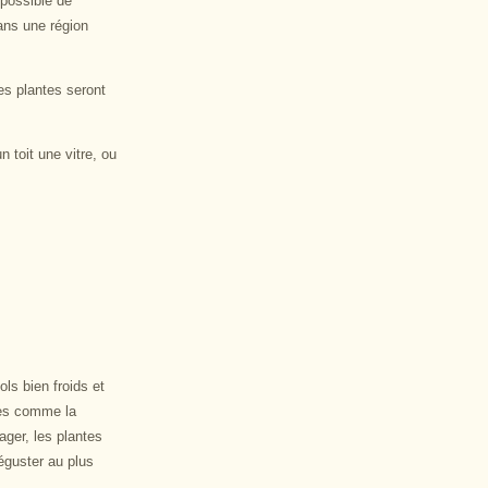
 possible de
ans une région
es plantes seront
 toit une vitre, ou
ls bien froids et
nées comme la
ager, les plantes
éguster au plus