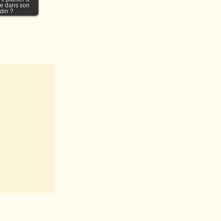
ne dans son
rdin ?