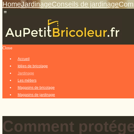
Home
Jardinage
Conseils de jardinage
Comm
Close
Accueil
Idées de bricolage
Jardinage
Les métiers
Magasins de bricolage
Magasins de jardinage
Comment protéger