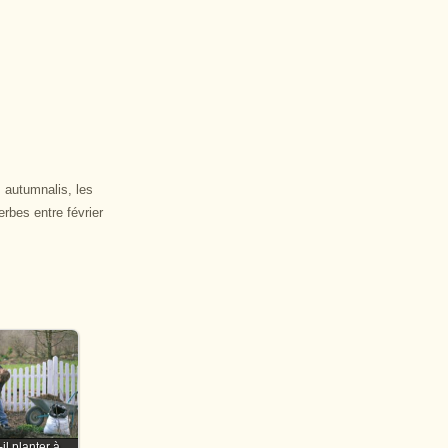
s autumnalis, les
erbes entre février
il planter à