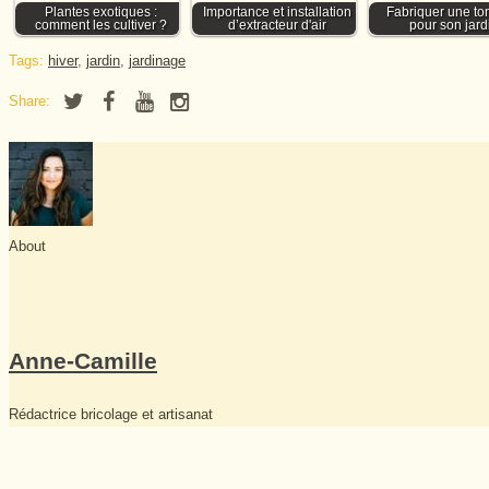
Plantes exotiques :
Importance et installation
Fabriquer une to
comment les cultiver ?
d’extracteur d'air
pour son jard
Tags:
hiver
,
jardin
,
jardinage
Share:
About
Anne-Camille
Rédactrice bricolage et artisanat