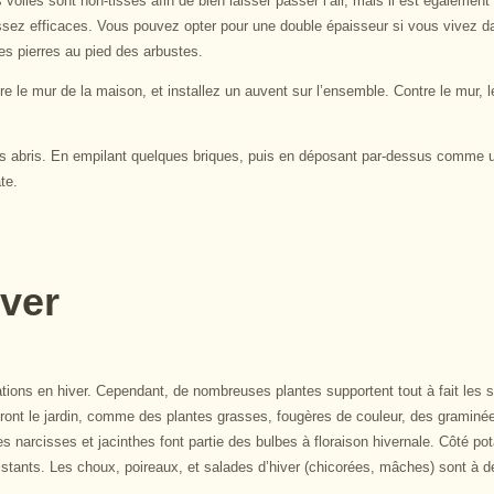
voiles sont non-tissés afin de bien laisser passer l’air, mais il est également
s assez efficaces. Vous pouvez opter pour une double épaisseur si vous vivez d
des pierres au pied des arbustes.
e le mur de la maison, et installez un auvent sur l’ensemble. Contre le mur, l
ts abris. En empilant quelques briques, puis en déposant par-dessus comme un
te.
iver
ations en hiver. Cependant, de nombreuses plantes supportent tout à fait les so
elliront le jardin, comme des plantes grasses, fougères de couleur, des grami
 narcisses et jacinthes font partie des bulbes à floraison hivernale. Côté pot
istants. Les choux, poireaux, et salades d’hiver (chicorées, mâches) sont à d