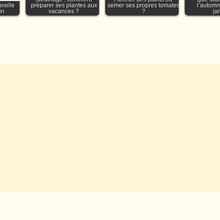
nnelle
préparer ses plantes aux
semer ses propres tomates
l’autom
in
vacances ?
?
ja